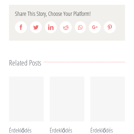
Share This Story, Choose Your Platform!
Facebook
Twitter
LinkedIn
Reddit
Whatsapp
Google+
Pinterest
Related Posts
Érdeklődés
Érdeklődés
Érdeklődés
É