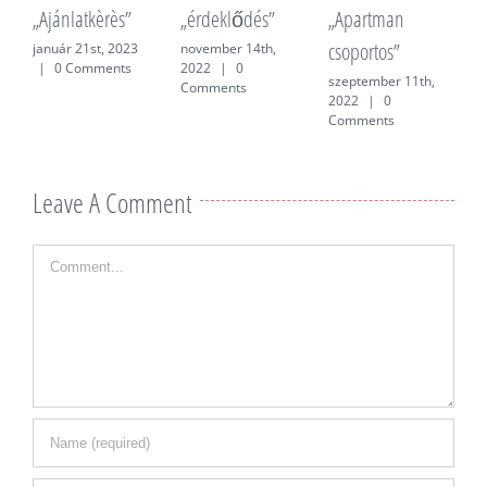
„Ajánlatkèrès”
„érdeklődés”
„Apartman
„
csoportos”
f
január 21st, 2023
november 14th,
|
0 Comments
2022
|
0
szeptember 11th,
j
Comments
2022
|
0
0
Comments
Leave A Comment
Comment