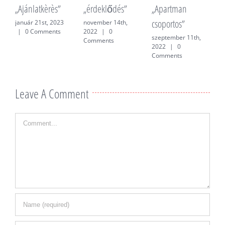
„Ajánlatkèrès”
„érdeklődés”
„Apartman
„
csoportos”
f
január 21st, 2023
november 14th,
|
0 Comments
2022
|
0
szeptember 11th,
j
Comments
2022
|
0
0
Comments
Leave A Comment
Comment