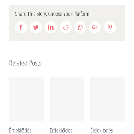
Share This Story, Choose Your Platform!
Facebook
Twitter
LinkedIn
Reddit
Whatsapp
Google+
Pinterest
Related Posts
Érdeklődés
Érdeklődés
Érdeklődés
É