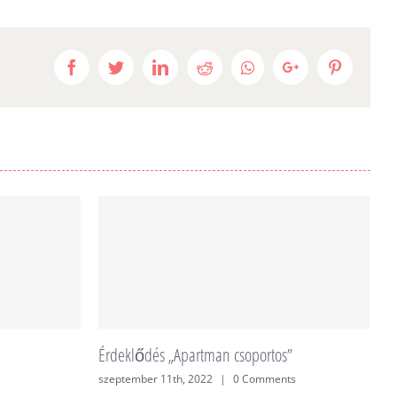
Facebook
Twitter
LinkedIn
Reddit
Whatsapp
Google+
Pinteres
Érdeklődés „Apartman csoportos”
É
szeptember 11th, 2022
|
0 Comments
j