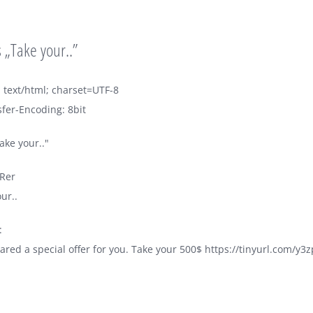
 „Take your..”
 text/html; charset=UTF-8
fer-Encoding: 8bit
ake your.."
eRer
ur..
:
red a special offer for you. Take your 500$ https://tinyurl.com/y3