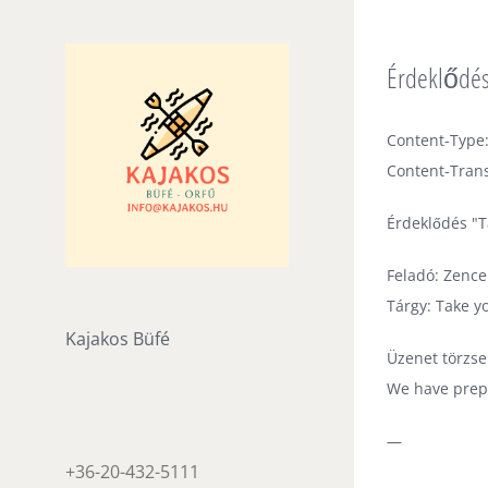
Skip
to
Érdeklődés
content
Content-Type:
Content-Trans
Érdeklődés "T
Feladó: Zenc
Tárgy: Take yo
Kajakos Büfé
Üzenet törzse
We have prepa
—
+36-20-432-5111