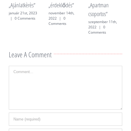
„Ajánlatkèrès”
„érdeklődés”
„Apartman
„
csoportos”
f
január 21st, 2023
november 14th,
|
0 Comments
2022
|
0
szeptember 11th,
j
Comments
2022
|
0
0
Comments
Leave A Comment
Comment