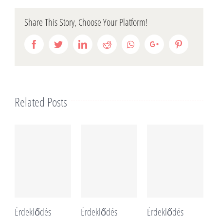
Share This Story, Choose Your Platform!
Facebook
Twitter
LinkedIn
Reddit
Whatsapp
Google+
Pinterest
Related Posts
Érdeklődés
Érdeklődés
Érdeklődés
É