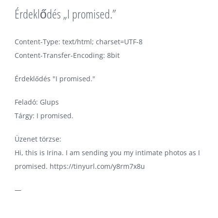
Érdeklődés „I promised.”
Content-Type: text/html; charset=UTF-8
Content-Transfer-Encoding: 8bit
Érdeklődés "I promised."
Feladó: Glups
Tárgy: I promised.
Üzenet törzse:
Hi, this is Irina. I am sending you my intimate photos as I
promised. https://tinyurl.com/y8rm7x8u
—