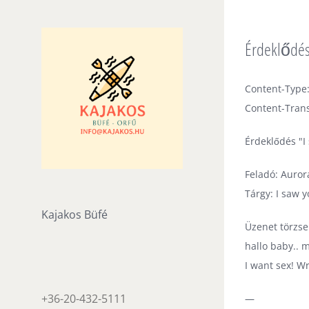
Skip
to
Érdeklődés 
content
Content-Type:
Content-Trans
Érdeklődés "I
Feladó: Auror
Tárgy: I saw y
Kajakos Büfé
Üzenet törzse
hallo baby.. 
I want sex! W
+36-20-432-5111
—