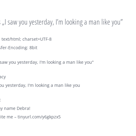
„I saw you yesterday, I’m looking a man like you”
 text/html; charset=UTF-8
fer-Encoding: 8bit
 saw you yesterday, I'm looking a man like you"
acy
ou yesterday, I'm looking a man like you
:
my name Debra!
rite me – tinyurl.com/y6gkpzx5