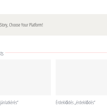
Story, Choose Your Platform!
ts
jánlatkèrès”
Érdeklődés „érdeklődés”