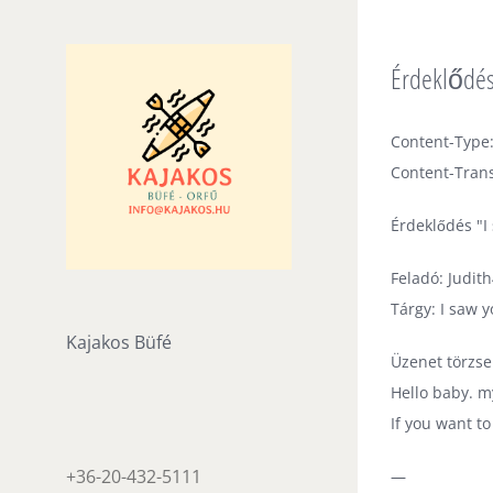
Skip
to
Érdeklődés 
content
Content-Type:
Content-Trans
Érdeklődés "I 
Feladó: Judit
Tárgy: I saw y
Kajakos Büfé
Üzenet törzse
Hello baby. 
If you want to
+36-20-432-5111
—