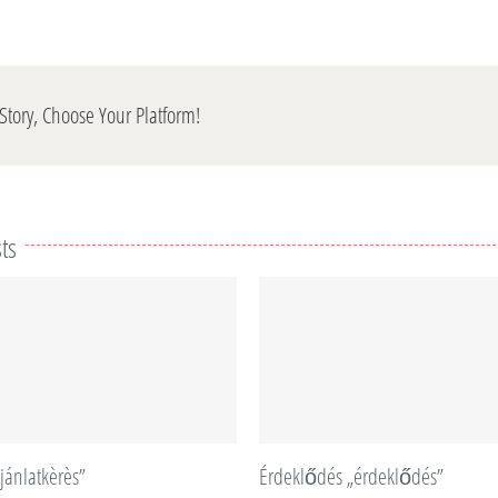
Story, Choose Your Platform!
ts
jánlatkèrès”
Érdeklődés „érdeklődés”