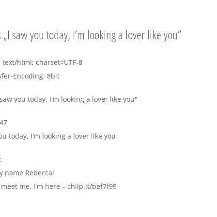
„I saw you today, I’m looking a lover like you”
 text/html; charset=UTF-8
fer-Encoding: 8bit
saw you today, I'm looking a lover like you"
h47
ou today, I'm looking a lover like you
:
my name Rebecca!
 meet me, I'm here – chilp.it/bef7f99