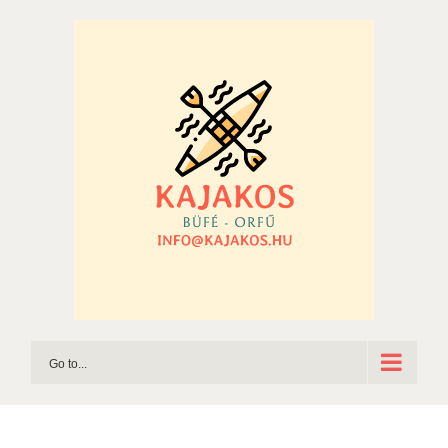
Skip
to
content
Go to...