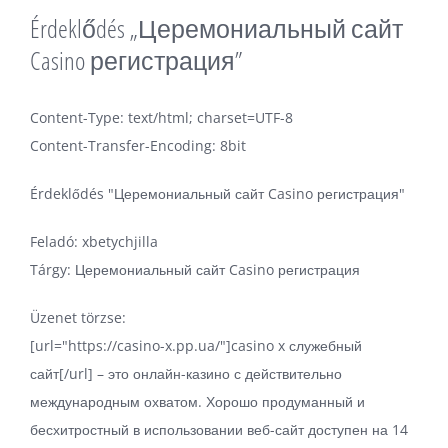
Érdeklődés „Церемониальный сайт
Casino регистрация”
Content-Type: text/html; charset=UTF-8
Content-Transfer-Encoding: 8bit
Érdeklődés "Церемониальный сайт Casino регистрация"
Feladó: xbetychjilla
Tárgy: Церемониальный сайт Casino регистрация
Üzenet törzse:
[url="https://casino-x.pp.ua/"]casino x служебный
сайт[/url] – это онлайн-казино с действительно
международным охватом. Хорошо продуманный и
бесхитростный в использовании веб-сайт доступен на 14