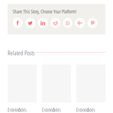
Share This Story, Choose Your Platform!
Facebook
Twitter
LinkedIn
Reddit
Whatsapp
Google+
Pinterest
Related Posts
Érdeklődés
Érdeklődés
Érdeklődés
É