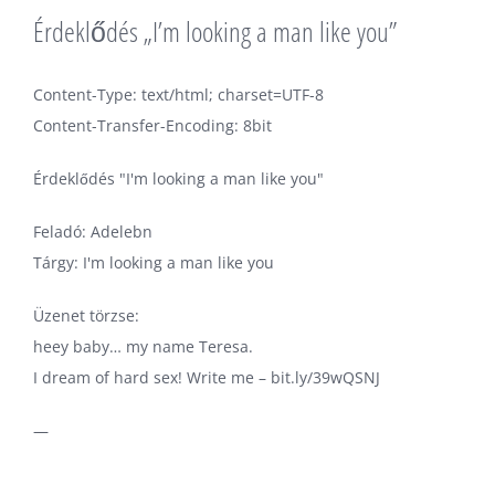
Érdeklődés „I’m looking a man like you”
Content-Type: text/html; charset=UTF-8
Content-Transfer-Encoding: 8bit
Érdeklődés "I'm looking a man like you"
Feladó: Adelebn
Tárgy: I'm looking a man like you
Üzenet törzse:
heey baby… my name Teresa.
I dream of hard sex! Write me – bit.ly/39wQSNJ
—