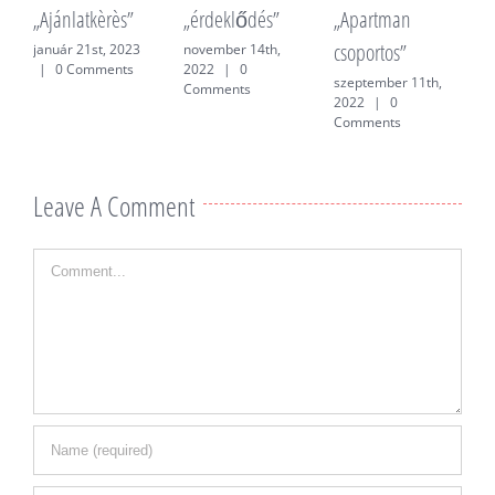
„Ajánlatkèrès”
„érdeklődés”
„Apartman
„
csoportos”
f
január 21st, 2023
november 14th,
|
0 Comments
2022
|
0
szeptember 11th,
j
Comments
2022
|
0
0
Comments
Leave A Comment
Comment