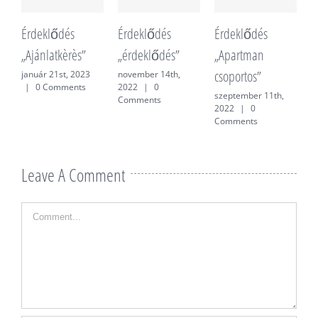
Érdeklődés
Érdeklődés
Érdeklődés
É
„Ajánlatkèrès”
„érdeklődés”
„Apartman
„
csoportos”
f
január 21st, 2023
november 14th,
|
0 Comments
2022
|
0
szeptember 11th,
j
Comments
2022
|
0
0
Comments
Leave A Comment
Comment