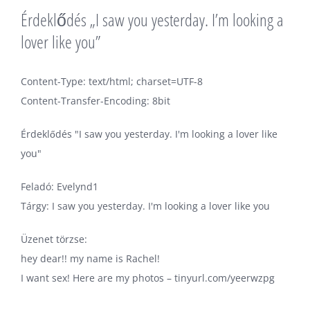
Érdeklődés „I saw you yesterday. I’m looking a
lover like you”
Content-Type: text/html; charset=UTF-8
Content-Transfer-Encoding: 8bit
Érdeklődés "I saw you yesterday. I'm looking a lover like
you"
Feladó: Evelynd1
Tárgy: I saw you yesterday. I'm looking a lover like you
Üzenet törzse:
hey dear!! my name is Rachel!
I want sex! Here are my photos – tinyurl.com/yeerwzpg