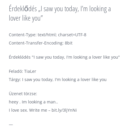
Érdeklődés „I saw you today, I’m looking a
lover like you”
Content-Type: text/html; charset=UTF-8
Content-Transfer-Encoding: 8bit
Érdeklődés "I saw you today, I'm looking a lover like you"
Feladó: TiaLer
Tárgy: I saw you today, I'm looking a lover like you
Üzenet törzse:
heey . Im looking a man..
I love sex. Write me – bit.ly/3ljYnNi
—