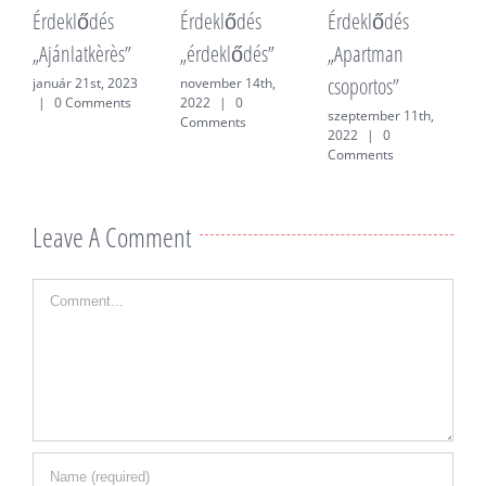
Érdeklődés
Érdeklődés
Érdeklődés
É
„Ajánlatkèrès”
„érdeklődés”
„Apartman
„
csoportos”
f
január 21st, 2023
november 14th,
|
0 Comments
2022
|
0
szeptember 11th,
j
Comments
2022
|
0
0
Comments
Leave A Comment
Comment