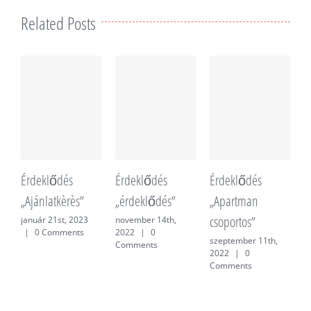
Related Posts
Érdeklődés
Érdeklődés
Érdeklődés
É
„Ajánlatkèrès”
„érdeklődés”
„Apartman
„
csoportos”
f
január 21st, 2023
november 14th,
|
0 Comments
2022
|
0
szeptember 11th,
j
Comments
2022
|
0
0
Comments