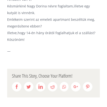
Késmárkiné Nagy Dorina névre foglaltam,illetve egy
kutyát is vinnénk.
Emlékeim szerint az emeleti apartmant beszéltük meg,
megerősítene ebben?
Illetve,hogy 14-én hány órától foglalhatjuk el a szállást?
Köszönöm!
—
Share This Story, Choose Your Platform!
Facebook
Twitter
LinkedIn
Reddit
Whatsapp
Google+
Pinterest