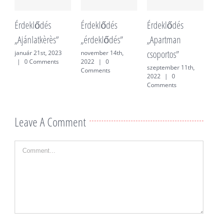
Érdeklődés
Érdeklődés
Érdeklődés
É
„Ajánlatkèrès”
„érdeklődés”
„Apartman
„
csoportos”
f
január 21st, 2023
november 14th,
|
0 Comments
2022
|
0
szeptember 11th,
j
Comments
2022
|
0
0
Comments
Leave A Comment
Comment