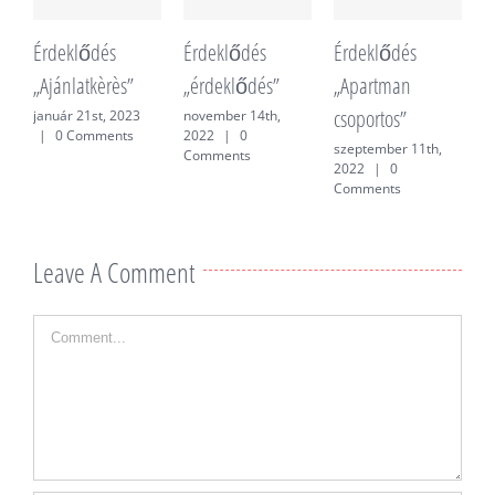
Érdeklődés
Érdeklődés
Érdeklődés
É
„Ajánlatkèrès”
„érdeklődés”
„Apartman
„
csoportos”
f
január 21st, 2023
november 14th,
|
0 Comments
2022
|
0
szeptember 11th,
j
Comments
2022
|
0
0
Comments
Leave A Comment
Comment