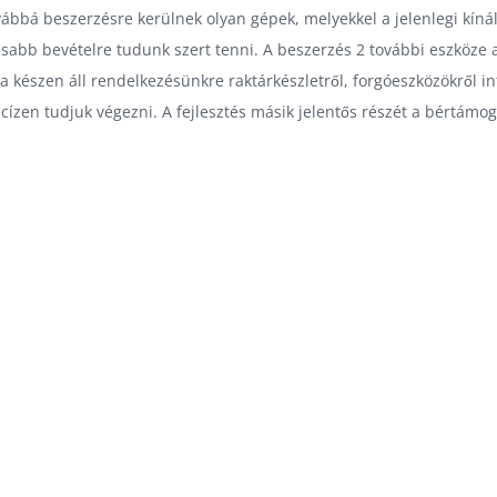
ovábbá beszerzésre kerülnek olyan gépek, melyekkel a jelenlegi kín
sabb bevételre tudunk szert tenni. A beszerzés 2 további eszköze a
a készen áll rendelkezésünkre raktárkészletről, forgóeszközökről in
ízen tudjuk végezni. A fejlesztés másik jelentős részét a bértámoga