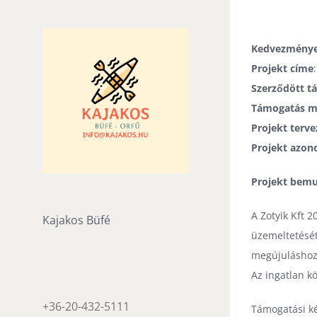
Skip
to
content
Kedvezménye
Projekt címe
Szerződött t
Támogatás m
Projekt terve
Projekt azon
Projekt bemu
A Zotyik Kft 
Kajakos Büfé
üzemeltetését
megújuláshoz,
Az ingatlan kö
+36-20-432-5111
Támogatási ké