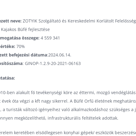
zett neve:
ZOTYIK Szolgáltató és Kereskedelmi Korlátolt Felelőssé
: Kajakos Büfé fejlesztése
ámogatása összege:
4 559 341
értéke:
70%
zett befejezési dátuma
:2024.06.14.
osítószáma
: GINOP-1.2.9-20-2021-06163
tatása:
2010-ben alakult fő tevékenységi köre az éttermi, mozgó vendéglátás.
 évek óta végzi a kft nagy sikerrel. A Büfé Orfű életének meghatáro
 a turisták változó igényeihez való alkalmazkodáshoz szükséges a j
nnyen megközelíthető, infrastrukturális feltételek adottak.
relem keretében elsődlegesen konyhai gépek/ eszközök beszerzése 