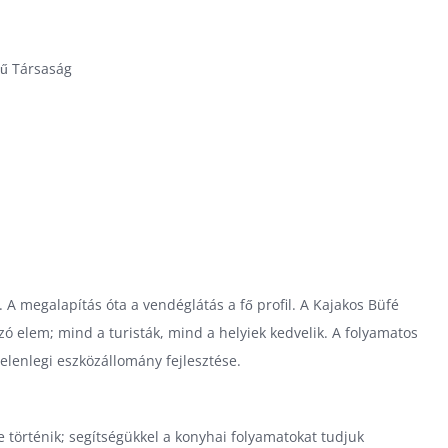
gű Társaság
 A megalapítás óta a vendéglátás a fő profil. A Kajakos Büfé
zó elem; mind a turisták, mind a helyiek kedvelik. A folyamatos
elenlegi eszközállomány fejlesztése.
történik; segítségükkel a konyhai folyamatokat tudjuk