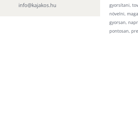
info@kajakos.hu
gyorsítani, t
növelni, maga
gyorsan, napr
pontosan, prec