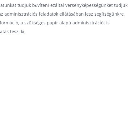
álatunkat tudjuk bővíteni ezáltal versenyképességünket tudjuk
z adminisztrációs feladatok ellátásában lesz segítségünkre,
formáció, a szükséges papír alapú adminisztrációt is
tás teszi ki,